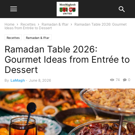
Home
Recettes
Ramadan & Iftar
Ramadan Table 2026: Gourmet
Ideas from Entrée to Dessert
Recettes
Ramadan & Iftar
Ramadan Table 2026:
Gourmet Ideas from Entrée to
Dessert
74
0
By
LaMagh
-
June 8, 2026