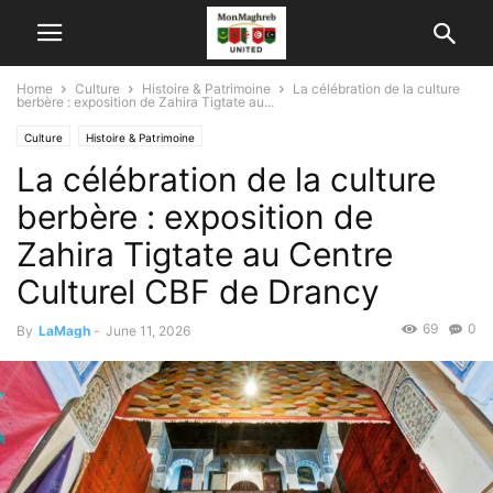
Home
Culture
Histoire & Patrimoine
La célébration de la culture
berbère : exposition de Zahira Tigtate au...
Culture
Histoire & Patrimoine
La célébration de la culture
berbère : exposition de
Zahira Tigtate au Centre
Culturel CBF de Drancy
69
0
By
LaMagh
-
June 11, 2026