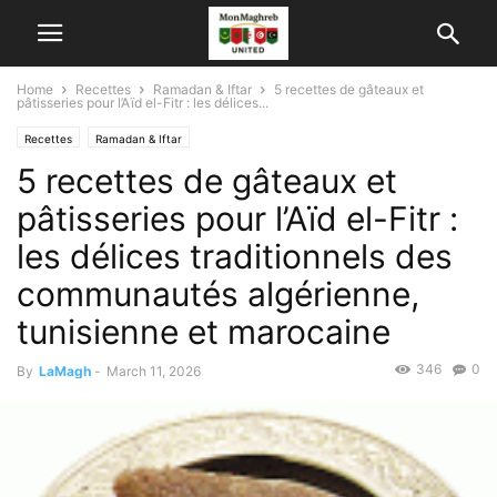
Home
Recettes
Ramadan & Iftar
5 recettes de gâteaux et
pâtisseries pour l’Aïd el-Fitr : les délices...
Recettes
Ramadan & Iftar
5 recettes de gâteaux et
pâtisseries pour l’Aïd el-Fitr :
les délices traditionnels des
communautés algérienne,
tunisienne et marocaine
346
0
By
LaMagh
-
March 11, 2026