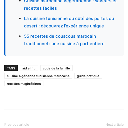
Cuisine marocaine végétarienne : saveurs et
recettes faciles
La cuisine tunisienne du côté des portes du
désert : découvrez l’expérience unique
55 recettes de couscous marocain
traditionnel : une cuisine à part entière
TAGS
aid el fitr
code de la famille
cuisine algérienne tunisienne marocaine
guide pratique
recettes maghrébines
Previous article
Next article