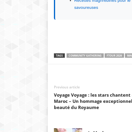
Recettes maghrébines pour le 
savoureuses
TAGS
COMMUNITY GATHERING
FTOUR 2026
MAG
Previous article
Voyage Voyage : les stars chantent
Maroc – Un hommage exceptionnel 
beauté du Royaume