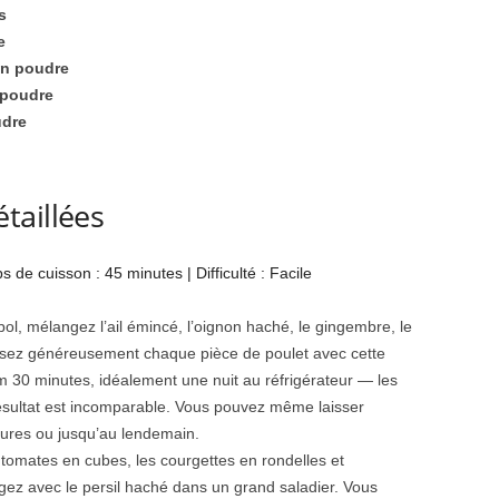
s
e
en poudre
 poudre
udre
taillées
de cuisson : 45 minutes | Difficulté : Facile
ol, mélangez l’ail émincé, l’oignon haché, le gingembre, le
isez généreusement chaque pièce de poulet avec cette
30 minutes, idéalement une nuit au réfrigérateur — les
résultat est incomparable. Vous pouvez même laisser
eures ou jusqu’au lendemain.
 tomates en cubes, les courgettes en rondelles et
gez avec le persil haché dans un grand saladier. Vous