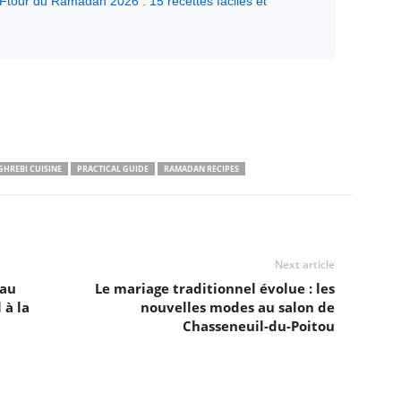
Ftour du Ramadan 2026 : 15 recettes faciles et
HREBI CUISINE
PRACTICAL GUIDE
RAMADAN RECIPES
Next article
 au
Le mariage traditionnel évolue : les
à la
nouvelles modes au salon de
Chasseneuil-du-Poitou