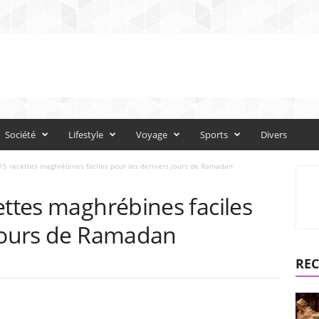
Société
Lifestyle
Voyage
Sports
Divers
15 recettes maghrébines faciles pour les derniers jours de Ramadan
ettes maghrébines faciles
 jours de Ramadan
REC