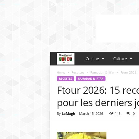
SIGN IN / JOIN
M
Cuisine
Culture
o
Home
Recettes
Ramadan & Iftar
Ftour 2026: 
RECETTES
RAMADAN & IFTAR
Ftour 2026: 15 rec
n
pour les derniers
M
a
By
LaMagh
-
March 15, 2026
143
0
g