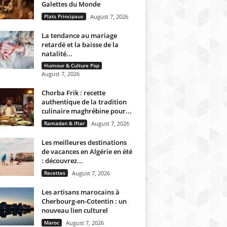
Galettes du Monde
Plats Principaux
August 7, 2026
La tendance au mariage
retardé et la baisse de la
natalité...
Humour & Culture Pop
August 7, 2026
Chorba Frik : recette
authentique de la tradition
culinaire maghrébine pour...
Ramadan & Iftar
August 7, 2026
Les meilleures destinations
de vacances en Algérie en été
: découvrez...
Recettes
August 7, 2026
Les artisans marocains à
Cherbourg-en-Cotentin : un
nouveau lien culturel
Maroc
August 7, 2026