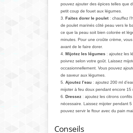
pouvez ajouter des épices telles que d
petit coup de fouet aux légumes.
Faites dorer le poulet
: chauffez l
de poulet marinés côté peau vers le ba
ce que la peau soit bien colorée et lég
minutes. Pour une croûte crème, vous 
avant de le faire dorer.
Mijotez les légumes
: ajoutez les 
poivrez selon votre goût. Laissez mij
occasionnellement. Vous pouvez ajoute
de saveur aux légumes.
Ajoutez l’eau
: ajoutez 200 ml d’eau
mijoter à feu doux pendant encore 15 m
Dressez
: ajoutez les citrons confit
nécessaire. Laissez mijoter pendant 5 
pouvez servir le ftour avec du pain m
Conseils