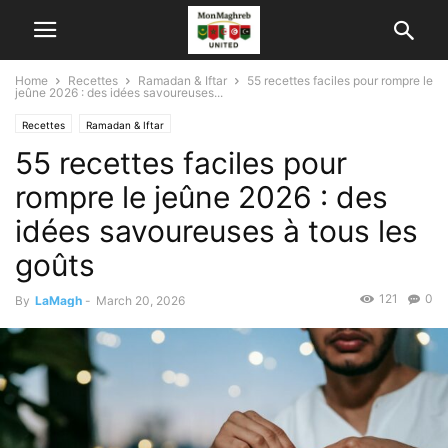
Home
Recettes
Ramadan & Iftar
55 recettes faciles pour rompre le
jeûne 2026 : des idées savoureuses...
Recettes
Ramadan & Iftar
55 recettes faciles pour
rompre le jeûne 2026 : des
idées savoureuses à tous les
goûts
121
0
By
LaMagh
-
March 20, 2026