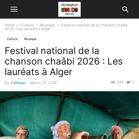
Home
Culture
Musique
Festival national de la chanson chaâbi
2026 : Les lauréats à Alger
Culture
Musique
Festival national de la
chanson chaâbi 2026 : Les
lauréats à Alger
248
0
By
LaMagh
-
March 31, 2026