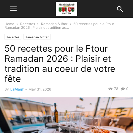
Home
Recettes
Ramadan & Iftar
50 recettes pour le Ftour
Ramadan 2026 : Plaisir et tradition au...
Recettes
Ramadan & Iftar
50 recettes pour le Ftour
Ramadan 2026 : Plaisir et
tradition au coeur de votre
fête
78
0
By
LaMagh
-
May 31, 2026