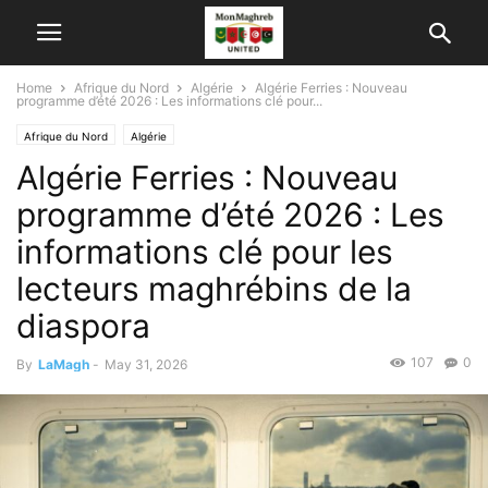
Home
Afrique du Nord
Algérie
Algérie Ferries : Nouveau
programme d’été 2026 : Les informations clé pour...
Afrique du Nord
Algérie
Algérie Ferries : Nouveau
programme d’été 2026 : Les
informations clé pour les
lecteurs maghrébins de la
diaspora
107
0
By
LaMagh
-
May 31, 2026