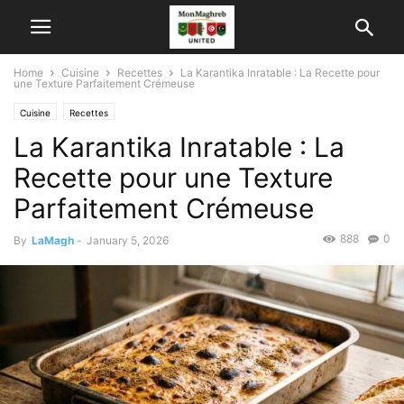
Home
Cuisine
Recettes
La Karantika Inratable : La Recette pour
une Texture Parfaitement Crémeuse
Cuisine
Recettes
La Karantika Inratable : La
Recette pour une Texture
Parfaitement Crémeuse
888
0
By
LaMagh
-
January 5, 2026